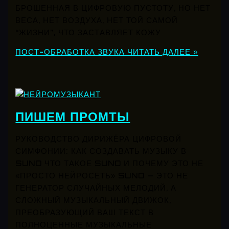
БРОШЕННАЯ В ЦИФРОВУЮ ПУСТОТУ, НО НЕТ
ВЕСА, НЕТ ВОЗДУХА, НЕТ ТОЙ САМОЙ
“ЖИЗНИ”, ЧТО ЗАСТАВЛЯЕТ КОЖУ
ПОСТ-ОБРАБОТКА ЗВУКА
ЧИТАТЬ ДАЛЕЕ »
ПИШЕМ ПРОМТЫ
РУКОВОДСТВО ДИРИЖЁРА ЦИФРОВОЙ
СИМФОНИИ: КАК СОЗДАВАТЬ МУЗЫКУ В
SUNO ЧТО ТАКОЕ SUNO И ПОЧЕМУ ЭТО НЕ
«ПРОСТО НЕЙРОСЕТЬ» SUNO — ЭТО НЕ
ГЕНЕРАТОР СЛУЧАЙНЫХ МЕЛОДИЙ, А
СЛОЖНЫЙ МУЗЫКАЛЬНЫЙ ДВИЖОК,
ПРЕОБРАЗУЮЩИЙ ВАШ ТЕКСТ В
ПОЛНОЦЕННЫЕ МУЗЫКАЛЬНЫЕ